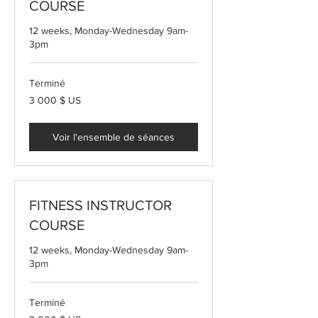
COURSE
12 weeks, Monday-Wednesday 9am-
3pm
Terminé
3 000 dollars
3 000 $ US
des
États-
Unis
Voir l'ensemble de séances
FITNESS INSTRUCTOR
COURSE
12 weeks, Monday-Wednesday 9am-
3pm
Terminé
3 000 dollars